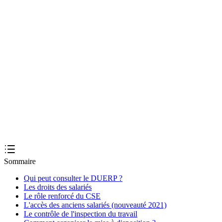
1
Un salarié peut-il exiger une copie du DUERP ?
2
L'employeur peut-il refuser l'accès au DUERP ?
3
Un ancien salarié peut-il consulter le DUERP ?
4
Le DUERP doit-il être affiché dans l'entreprise ?
Sommaire
Qui peut consulter le DUERP ?
Les droits des salariés
Le rôle renforcé du CSE
L'accès des anciens salariés (nouveauté 2021)
Le contrôle de l'inspection du travail