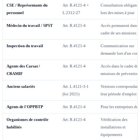
CSE / Représentants du
Art. R.4121-4 +
Consultation obligatoi
personnel
L.2312-27
lors des mises à jour
Médecin du travail / SPST
Art. R.4121-4
Accès permanent dans 
cadre de ses missions
Inspection du travail
Art. R.4121-4
Communication sur
demande lors d'un cont
Agents des Carsat /
Art. R.4121-4
Accès dans le cadre de 
CRAMIF
missions de prévention
Anciens salariés
Art. L.4121-3-1
Versions correspondant
(loi 2021)
leur période d'emploi
Agents de l'OPPBTP
Art. R.4121-4
Pour les entreprises d
Organismes de contrôle
Art. R.4121-4
Vérification des
habilités
installations et
équipements