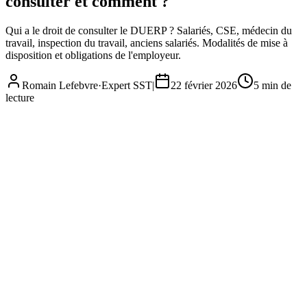
consulter et comment ?
Qui a le droit de consulter le DUERP ? Salariés, CSE, médecin du
travail, inspection du travail, anciens salariés. Modalités de mise à
disposition et obligations de l'employeur.
Romain Lefebvre
·
Expert SST
|
22 février 2026
5
min de
lecture
Consultation du DUERP : qui peut le consulter et comment ?
Réglementation
· 2026
Complet
À jour