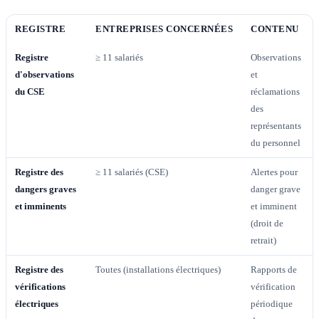
REGISTRE
ENTREPRISES CONCERNÉES
CONTENU
Registre
≥ 11 salariés
Observations
d'observations
et
du CSE
réclamations
des
représentants
du personnel
Registre des
≥ 11 salariés (CSE)
Alertes pour
dangers graves
danger grave
et imminents
et imminent
(droit de
retrait)
Registre des
Toutes (installations électriques)
Rapports de
vérifications
vérification
électriques
périodique