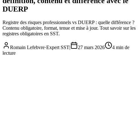
définition, contenu et différence avec le
DUERP
Registre des risques professionnels vs DUERP : quelle différence ?
Contenu obligatoire, format, tenue et mise à jour. Tout savoir sur les
registres obligatoires en SST.
Romain Lefebvre
·
Expert SST
|
27 mars 2026
4
min de
lecture
Registre des risques professionnels : définition, contenu et différence
avec le DUERP
Réglementation
· 2026
Complet