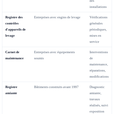
des
installations
Registre des
Entreprises avec engins de levage
Vérifications
contrôles
générales
d'appareils de
périodiques,
levage
mises en
service
Carnet de
Entreprises avec équipements
Interventions
maintenance
soumis
de
maintenance,
réparations,
modifications
Registre
Bâtiments construits avant 1997
Diagnostic
amiante
amiante,
travaux
réalisés, suivi
exposition