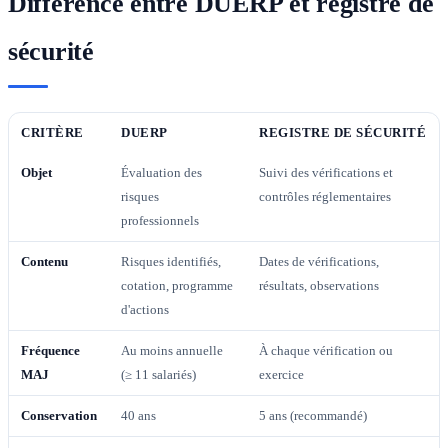
Différence entre DUERP et registre de
sécurité
CRITÈRE
DUERP
REGISTRE DE SÉCURITÉ
Objet
Évaluation des
Suivi des vérifications et
risques
contrôles réglementaires
professionnels
Contenu
Risques identifiés,
Dates de vérifications,
cotation, programme
résultats, observations
d'actions
Fréquence
Au moins annuelle
À chaque vérification ou
MAJ
(≥ 11 salariés)
exercice
Conservation
40 ans
5 ans (recommandé)