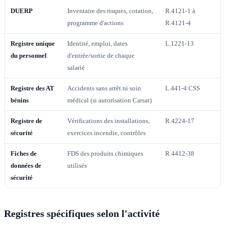
DUERP
Inventaire des risques, cotation,
R.4121-1 à
programme d'actions
R.4121-4
Registre unique
Identité, emploi, dates
L.1221-13
du personnel
d'entrée/sortie de chaque
salarié
Registre des AT
Accidents sans arrêt ni soin
L.441-4 CSS
bénins
médical (si autorisation Carsat)
Registre de
Vérifications des installations,
R.4224-17
sécurité
exercices incendie, contrôles
Fiches de
FDS des produits chimiques
R.4412-38
données de
utilisés
sécurité
Registres spécifiques selon l'activité