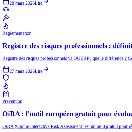
28 mars 2026
Lire
Réglementation
Registre des risques professionnels : défin
Registre des risques professionnels vs DUERP : quelle différence ? Cont
27 mars 2026
Lire
Prévention
OiRA : l'outil européen gratuit pour évalue
OiRA (Online Interactive Risk Assessment) est un outil gratuit pour réa