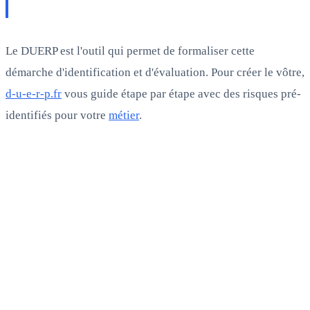
Le DUERP est l'outil qui permet de formaliser cette
démarche d'identification et d'évaluation. Pour créer le vôtre,
d-u-e-r-p.fr
vous guide étape par étape avec des risques pré-
identifiés pour votre
métier
.
FAQ
Questions fréquentes
1
Que veut dire DUERP ?
2
Quelle est la différence entre DUERP et Document Unique ?