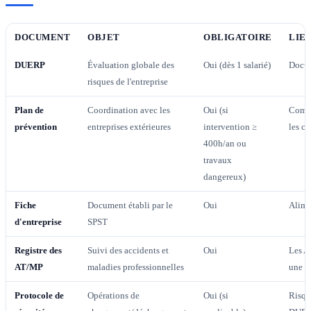
DOCUMENT
OBJET
OBLIGATOIRE
LIE
DUERP
Évaluation globale des
Oui (dès 1 salarié)
Docum
risques de l'entreprise
Plan de
Coordination avec les
Oui (si
Compl
prévention
entreprises extérieures
intervention ≥
les co
400h/an ou
travaux
dangereux)
Fiche
Document établi par le
Oui
Alime
d'entreprise
SPST
Registre des
Suivi des accidents et
Oui
Les A
AT/MP
maladies professionnelles
une m
Protocole de
Opérations de
Oui (si
Risque