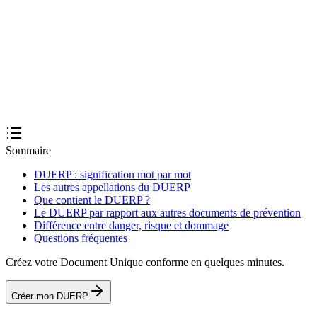
3
Quelle est la différence entre DUERP et EvRP ?
4
Le DUERP est-il obligatoire pour toutes les entreprises ?
Sommaire
DUERP : signification mot par mot
Les autres appellations du DUERP
Que contient le DUERP ?
Le DUERP par rapport aux autres documents de prévention
Différence entre danger, risque et dommage
Questions fréquentes
Créez votre Document Unique conforme en quelques minutes.
Créer mon DUERP