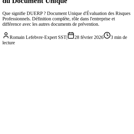
du Document Unique
Que signifie DUERP ? Document Unique d'Évaluation des Risques
Professionnels. Définition complète, rôle dans l'entreprise et
différence avec les autres documents de prévention.
Romain Lefebvre
·
Expert SST
|
28 février 2026
3
min de
lecture
DUERP : signification, définition et rôle du Document Unique
Réglementation
· 2026
Complet
À jour