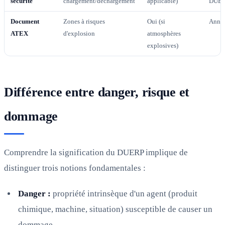
sécurité
chargement/déchargement
applicable)
DUE
Document
Zones à risques
Oui (si
Anne
ATEX
d'explosion
atmosphères
explosives)
Différence entre danger, risque et
dommage
Comprendre la signification du DUERP implique de
distinguer trois notions fondamentales :
Danger :
propriété intrinsèque d'un agent (produit
chimique, machine, situation) susceptible de causer un
dommage