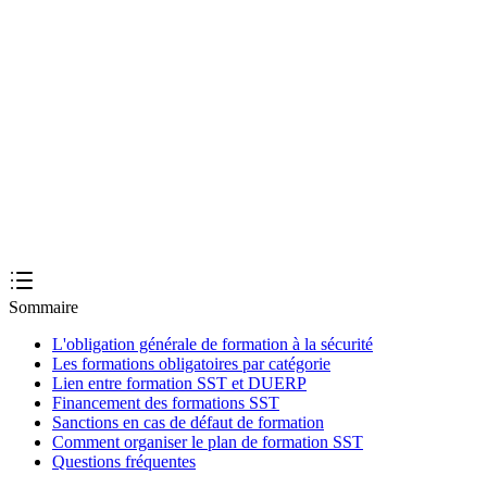
2
La formation SST (Sauveteur Secouriste du Travail) est-elle obligatoire
?
3
Qui paie les formations sécurité obligatoires ?
4
Les formations CSE SSCT sont-elles obligatoires dans les TPE ?
Sommaire
L'obligation générale de formation à la sécurité
Les formations obligatoires par catégorie
Lien entre formation SST et DUERP
Financement des formations SST
Sanctions en cas de défaut de formation
Comment organiser le plan de formation SST
Questions fréquentes