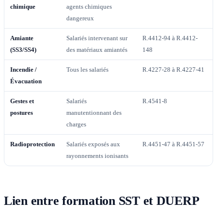
chimique
agents chimiques
dangereux
Amiante
Salariés intervenant sur
R.4412-94 à R.4412-
(SS3/SS4)
des matériaux amiantés
148
Incendie /
Tous les salariés
R.4227-28 à R.4227-41
Évacuation
Gestes et
Salariés
R.4541-8
postures
manutentionnant des
charges
Radioprotection
Salariés exposés aux
R.4451-47 à R.4451-57
rayonnements ionisants
Lien entre formation SST et DUERP