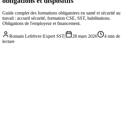
obligations et dispositifs
Guide complet des formations obligatoires en santé et sécurité au
travail : accueil sécurité, formation CSE, SST, habilitations.
Obligations de l'employeur et financement.
Romain Lefebvre
·
Expert SST
|
28 mars 2026
4
min de
lecture
Formation santé et sécurité au travail : obligations et dispositifs
Sécurité au travail
· 2026
Complet
À jour