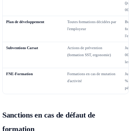
(jus
000
Plan de développement
Toutes formations décidées par
Bud
l'employeur
for
l'en
Subventions Carsat
Actions de prévention
Jus
(formation SST, ergonomie)
000
les
FNE-Formation
Formations en cas de mutation
Jus
d'activité
% d
péd
Sanctions en cas de défaut de
formation