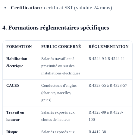
Certification :
certificat SST (validité 24 mois)
4. Formations réglementaires spécifiques
FORMATION
PUBLIC CONCERNÉ
RÉGLEMENTATION
Habilitation
Salariés travaillant à
R.4544-9 à R.4544-11
électrique
proximité ou sur des
installations électriques
CACES
Conducteurs d'engins
R.4323-55 à R.4323-57
(chariots, nacelles,
grues)
Travail en
Salariés exposés aux
R.4323-89 à R.4323-
hauteur
chutes de hauteur
106
Risque
Salariés exposés aux
R.4412-38