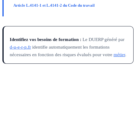
Article L.4141-1 et L.4141-2 du Code du travail
Identifiez vos besoins de formation :
Le DUERP généré par
d-u-e-r-p.fr
identifie automatiquement les formations
nécessaires en fonction des risques évalués pour votre
métier
.
FAQ
Questions fréquentes
1
Quelles formations sécurité sont obligatoires pour toutes les
entreprises ?