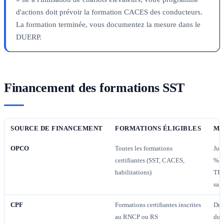
d'actions doit prévoir la formation CACES des conducteurs.
La formation terminée, vous documentez la mesure dans le
DUERP.
Financement des formations SST
SOURCE DE FINANCEMENT
FORMATIONS ÉLIGIBLES
MO
OPCO
Toutes les formations
Jus
certifiantes (SST, CACES,
% p
habilitations)
TPE
sala
CPF
Formations certifiantes inscrites
Dro
au RNCP ou RS
du s