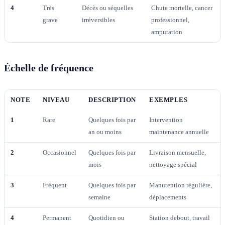
4
Très
Décès ou séquelles
Chute mortelle, cancer
grave
irréversibles
professionnel,
amputation
Échelle de fréquence
NOTE
NIVEAU
DESCRIPTION
EXEMPLES
1
Rare
Quelques fois par
Intervention
an ou moins
maintenance annuelle
2
Occasionnel
Quelques fois par
Livraison mensuelle,
mois
nettoyage spécial
3
Fréquent
Quelques fois par
Manutention régulière,
semaine
déplacements
4
Permanent
Quotidien ou
Station debout, travail