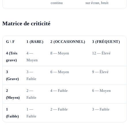
continu
sur écran, bruit
Matrice de criticité
G \ F
1 (RARE)
2 (OCCASIONNEL)
3 (FRÉQUENT)
4 (Très
4 —
8 — Moyen
12 — Élevé
1
grave)
Moyen
3
3 —
6 — Moyen
9 — Élevé
1
(Grave)
Faible
2
2 —
4 — Faible
6 — Moyen
(Moyen)
Faible
1
1 —
2 — Faible
3 — Faible
4
(Faible)
Faible