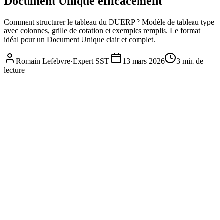
Document Unique efficacement
Comment structurer le tableau du DUERP ? Modèle de tableau type
avec colonnes, grille de cotation et exemples remplis. Le format
idéal pour un Document Unique clair et complet.
Romain Lefebvre
·
Expert SST
|
13 mars 2026
3
min de
lecture
Tableau DUERP : structurer son Document Unique efficacement
TPE/PME
· 2026
Complet
À jour