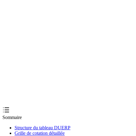
Questions fréquentes
1
Quel format de tableau utiliser pour le DUERP ?
2
Faut-il un tableau par unité de travail ?
3
Quelle méthode de cotation pour le tableau DUERP ?
4
Combien de risques par unité de travail ?
Sommaire
Structure du tableau DUERP
Grille de cotation détaillée