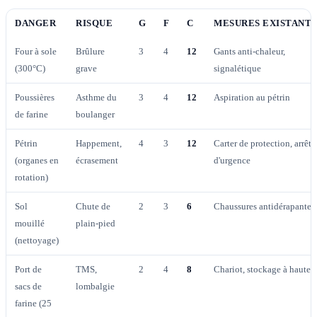
DANGER
RISQUE
G
F
C
MESURES EXISTANT
Four à sole
Brûlure
3
4
12
Gants anti-chaleur,
(300°C)
grave
signalétique
Poussières
Asthme du
3
4
12
Aspiration au pétrin
de farine
boulanger
Pétrin
Happement,
4
3
12
Carter de protection, arrêt
(organes en
écrasement
d'urgence
rotation)
Sol
Chute de
2
3
6
Chaussures antidérapantes
mouillé
plain-pied
(nettoyage)
Port de
TMS,
2
4
8
Chariot, stockage à hauteu
sacs de
lombalgie
farine (25