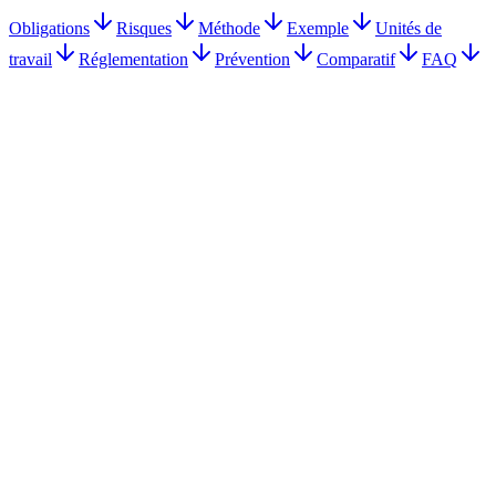
Obligations
Risques
Méthode
Exemple
Unités de
travail
Réglementation
Prévention
Comparatif
FAQ
Document Unique obligatoire dès le 1er salarié