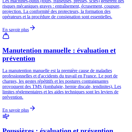
Les machines-outils (tours, fraiseuses, presses, scies) génèrent des
risques mécaniques graves : entraînement, écrasement, coupure,
projection. La conformité des protecteurs, la formation des
opérateurs et la procédure de consignation sont essentielles.
En savoir plus
Manutention manuelle : évaluation et
prévention
La manutention manuelle est la première cause de maladies
professionnelles et d'accidents du travail en France. Le port de
charges, les gestes répétitifs et les postures contraignantes
provoquent des TMS (lombalgie, hernie discale, tendinites). Les
limites réglementaires et les aides techniques sont les leviers de
prévention.
En savoir plus
Poussières : évaluation et prévention