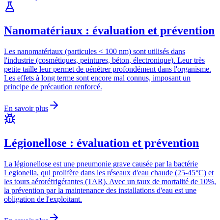
Nanomatériaux : évaluation et prévention
Les nanomatériaux (particules < 100 nm) sont utilisés dans
l'industrie (cosmétiques, peintures, béton, électronique). Leur très
petite taille leur permet de pénétrer profondément dans l'organisme.
Les effets à long terme sont encore mal connus, imposant un
principe de précaution renforcé.
En savoir plus
Légionellose : évaluation et prévention
La légionellose est une pneumonie grave causée par la bactérie
Legionella, qui prolifère dans les réseaux d'eau chaude (25-45°C) et
les tours aéroréfrigérantes (TAR). Avec un taux de mortalité de 10%,
la prévention par la maintenance des installations d'eau est une
obligation de l'exploitant.