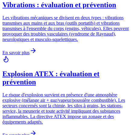
Vibrations : évaluation et prévention
Les vibrations mécaniques se divisent en deux types : vibrations
transmises aux mains et aux bras (outils portatifs) et vibrations
transmises à l'ensemble du corps (engins, véhicules). Elles peuvent
provoquer des troubles vasculaires (syndrome de Raynaud),
neurologiques et musculo-squelettiques.
En savoir plus
Explosion ATEX : évaluation et
prévention
Le risque d'explosion survient en présence d'une atmosphère
explosive (mélange air + gaz/vapeur/poussière combustible). Les
secteurs concernés sont la chimie, les silos à grains, les stations-
service, la meunerie et toute activité impliquant des substances
inflammables. La directive ATEX impose un zonage et des
équipements adaptés.