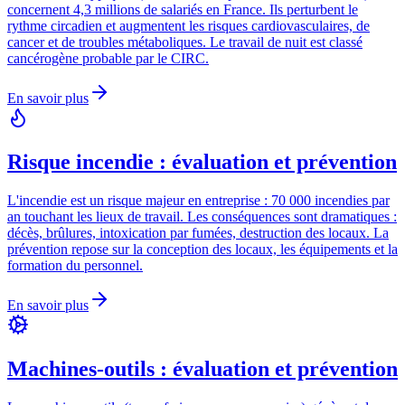
concernent 4,3 millions de salariés en France. Ils perturbent le
rythme circadien et augmentent les risques cardiovasculaires, de
cancer et de troubles métaboliques. Le travail de nuit est classé
cancérogène probable par le CIRC.
En savoir plus
Risque incendie : évaluation et prévention
L'incendie est un risque majeur en entreprise : 70 000 incendies par
an touchant les lieux de travail. Les conséquences sont dramatiques :
décès, brûlures, intoxication par fumées, destruction des locaux. La
prévention repose sur la conception des locaux, les équipements et la
formation du personnel.
En savoir plus
Machines-outils : évaluation et prévention