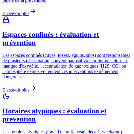
piliers de la prévention.
En savoir plus
Espaces confinés : évaluation et
prévention
Les espaces confinés (cuves, fosses, égouts, silos) sont responsables
de plusieurs décès par an, souvent par asphyxie ou intoxication. Le
manque d'oxygène, l'accumulation de gaz toxiques (H2S, CO) ou
l'atmosphère explosive rendent ces interventions extrêmement
dangereuses.
En savoir plus
Horaires atypiques : évaluation et
prévention
Les horaires atypiques (travail de nuit, posté, décalé, week-end)