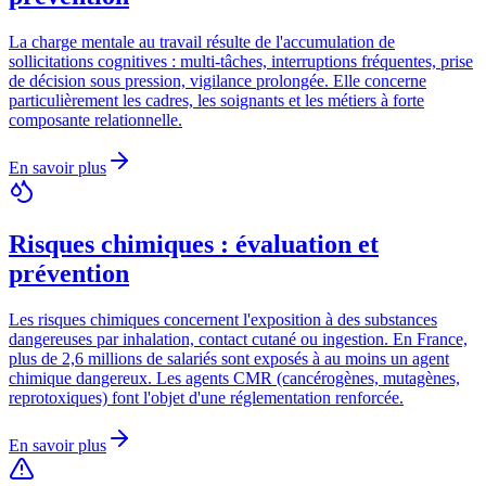
La charge mentale au travail résulte de l'accumulation de
sollicitations cognitives : multi-tâches, interruptions fréquentes, prise
de décision sous pression, vigilance prolongée. Elle concerne
particulièrement les cadres, les soignants et les métiers à forte
composante relationnelle.
En savoir plus
Risques chimiques : évaluation et
prévention
Les risques chimiques concernent l'exposition à des substances
dangereuses par inhalation, contact cutané ou ingestion. En France,
plus de 2,6 millions de salariés sont exposés à au moins un agent
chimique dangereux. Les agents CMR (cancérogènes, mutagènes,
reprotoxiques) font l'objet d'une réglementation renforcée.
En savoir plus