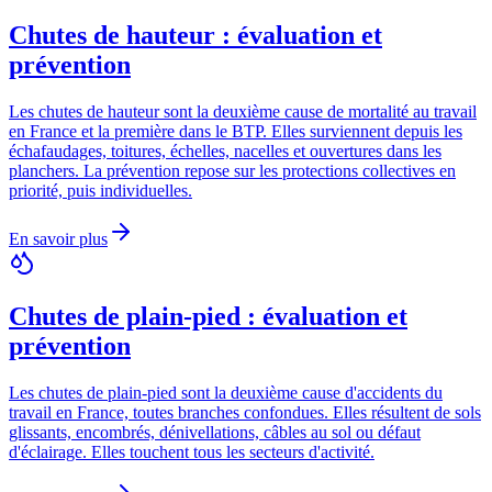
Chutes de hauteur : évaluation et
prévention
Les chutes de hauteur sont la deuxième cause de mortalité au travail
en France et la première dans le BTP. Elles surviennent depuis les
échafaudages, toitures, échelles, nacelles et ouvertures dans les
planchers. La prévention repose sur les protections collectives en
priorité, puis individuelles.
En savoir plus
Chutes de plain-pied : évaluation et
prévention
Les chutes de plain-pied sont la deuxième cause d'accidents du
travail en France, toutes branches confondues. Elles résultent de sols
glissants, encombrés, dénivellations, câbles au sol ou défaut
d'éclairage. Elles touchent tous les secteurs d'activité.