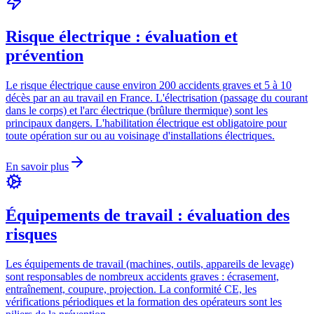
Risque électrique : évaluation et
prévention
Le risque électrique cause environ 200 accidents graves et 5 à 10
décès par an au travail en France. L'électrisation (passage du courant
dans le corps) et l'arc électrique (brûlure thermique) sont les
principaux dangers. L'habilitation électrique est obligatoire pour
toute opération sur ou au voisinage d'installations électriques.
En savoir plus
Équipements de travail : évaluation des
risques
Les équipements de travail (machines, outils, appareils de levage)
sont responsables de nombreux accidents graves : écrasement,
entraînement, coupure, projection. La conformité CE, les
vérifications périodiques et la formation des opérateurs sont les