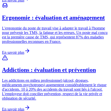
En savoir plus
Ergonomie : évaluation et aménagement
L'ergonomie du poste de travail vise à adapter le travail à l'homme
pour prévenir les TMS, la fatigue et les erreurs. Un poste mal conçu
est la première cause de TMS, qui représentent 87% des maladies
professionnelles reconnues en France.
En savoir plus
Addictions : évaluation et prévention
Les addictions en milieu professionnel (alcool, drogues,
médicaments psychotropes) augmentent considérablement le risque
d'accidents. 10 à 20% des accidents du travail sont liés à l'alcool.
L'employeur doit concilier prévention, respect de la vie privée et
obligation de sécurité.
En savoir plus