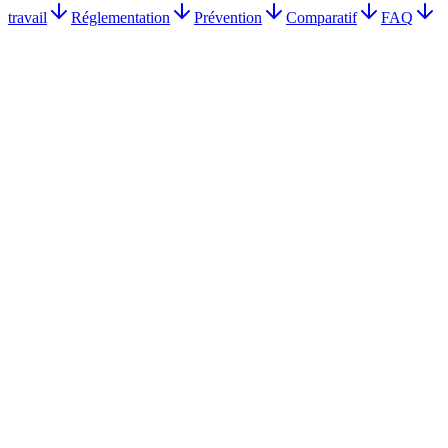
travail
Réglementation
Prévention
Comparatif
FAQ
Document Unique obligatoire des le 1er salarie
R4121-1 a R4121-4 du Code du travail