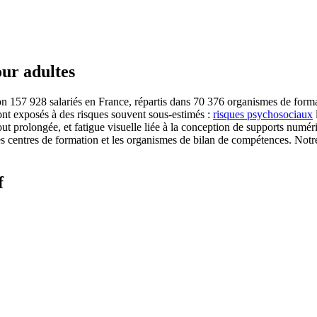
ur adultes
on 157 928 salariés en France, répartis dans 70 376 organismes de forma
ont exposés à des risques souvent sous-estimés :
risques psychosociaux
l
bout prolongée, et fatigue visuelle liée à la conception de supports nu
es centres de formation et les organismes de bilan de compétences. No
f