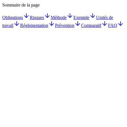
Sommaire de la page
Obligations
Risques
Méthode
Exemple
Unités de
travail
Réglementation
Prévention
Comparatif
FAQ
Document Unique obligatoire dès le 1er salarié