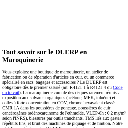
Tout savoir sur le DUERP en
Maroquinerie
Vous exploitez une boutique de maroquinerie, un atelier de
fabrication ou de réparation d'articles en cuir, ou un commerce
spécialisé en sacs, bagages et accessoires ? Le DUERP est
obligatoire dès le premier salarié (art. R4121-1 à R4121-4 du
Code
du travail
). La maroquinerie cumule des risques rarement réunis :
exposition aux solvants organiques (acétone, MEK, toluène) et
colles à forte concentration en COV, chrome hexavalent classé
CMR 1A dans les poussières de ponçage, poussières de cuir
cancérogènes (adénocarcinome de l'ethmoïde, VLEP-8h : 0,2 mg/m³
selon l'INRS), blessures par outils tranchants, TMS liés aux gestes
répétitifs fins, et bruit des machines de piquage et de finition. Notre