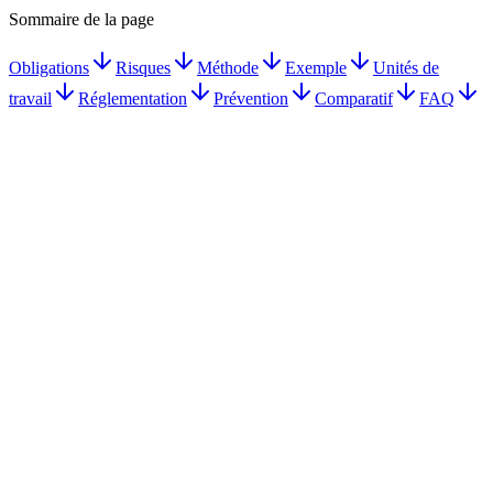
Sommaire de la page
Obligations
Risques
Méthode
Exemple
Unités de
travail
Réglementation
Prévention
Comparatif
FAQ
Document Unique obligatoire dès le 1er salarié