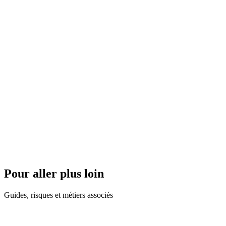
Combien de réunions du CSE sont consacrées au DUERP ?
La formation SSCT des élus du CSE est-elle obligatoire ?
Le CSE peut-il proposer des actions de prévention ?
Que faire si l'employeur refuse de consulter le CSE ?
Le CSE peut-il mandater un expert pour le DUERP ?
Les suppléants du CSE participent-ils à l'évaluation ?
Le PV de consultation sur le DUERP est-il important ?
Pour aller plus loin
Guides, risques et métiers associés