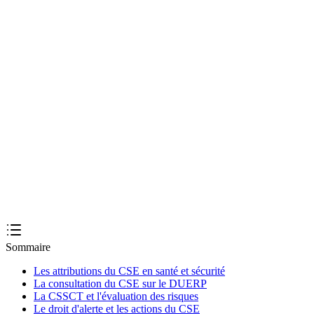
ecueillir l'avis et l'intégrer
 réunion
Créer mon DUERP
Sommaire
Les attributions du CSE en santé et sécurité
La consultation du CSE sur le DUERP
La CSSCT et l'évaluation des risques
Le droit d'alerte et les actions du CSE