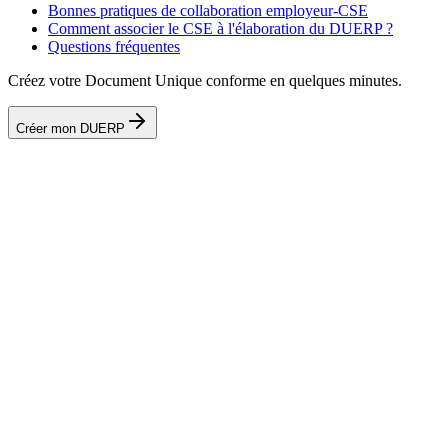
Bonnes pratiques de collaboration employeur-CSE
Comment associer le CSE à l'élaboration du DUERP ?
Questions fréquentes
Créez votre Document Unique conforme en quelques minutes.
Créer mon DUERP
Le CSE est-il obligatoire pour le DUERP ?
Le CSE peut-il refuser de donner un avis ?
Les membres du CSE ont-ils accès au DUERP à tout moment ?