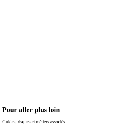
Faut-il un responsable sécurité dédié ?
Le DUERP doit-il couvrir les sites multiples ?
Comment gérer le DUERP avec des intérimaires ?
Un logiciel de gestion du DUERP est-il obligatoire ?
L'employeur peut-il être emprisonné pour absence de DUERP ?
Le bilan annuel du PAPRIPACT est-il obligatoire ?
Les entreprises de 50 salariés sont-elles plus contrôlées ?
Pour aller plus loin
Guides, risques et métiers associés