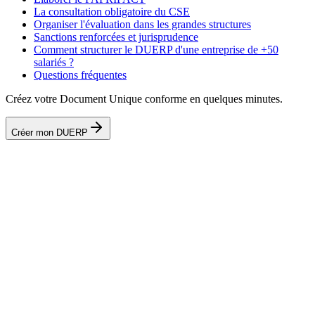
La consultation obligatoire du CSE
Organiser l'évaluation dans les grandes structures
Sanctions renforcées et jurisprudence
Comment structurer le DUERP d'une entreprise de +50
salariés ?
Questions fréquentes
Créez votre Document Unique conforme en quelques minutes.
Créer mon DUERP
Qu'est-ce que le PAPRIPACT ?
La CSSCT est-elle obligatoire ?
Le CSE peut-il refuser le DUERP ?