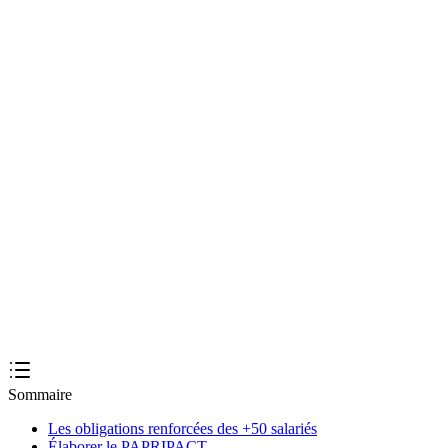
onsulter le CSE et déposer
-3 semaines
Créer mon DUERP
Sommaire
Les obligations renforcées des +50 salariés
Élaborer le PAPRIPACT